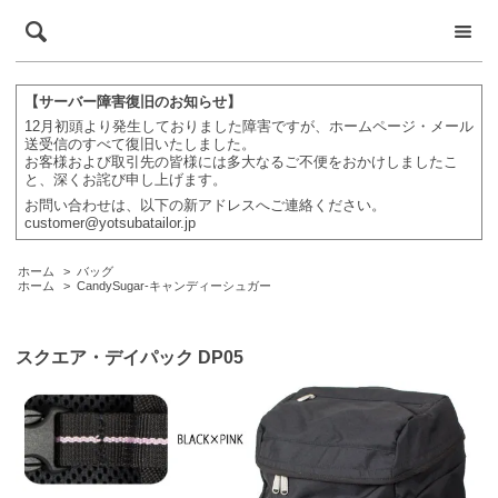
【サーバー障害復旧のお知らせ】
12月初頭より発生しておりました障害ですが、ホームページ・メール
送受信のすべて復旧いたしました。
お客様および取引先の皆様には多大なるご不便をおかけしましたこ
と、深くお詫び申し上げます。
お問い合わせは、以下の新アドレスへご連絡ください。
customer@yotsubatailor.jp
ホーム
>
バッグ
ホーム
>
CandySugar-キャンディーシュガー
スクエア・デイパック DP05